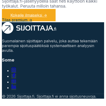
Sijoittaja.fi-jäsenyydellä saat heti käyttöön kaikki
työkalut. Peruuta milloin tahansa.
Kokeile ilmaiseksi →
Tilaa premium →
Suomalainen sijoittajan palvelu, joka auttaa tekemään
parempia sijoituspäätöksiä systemaattisen analyysin
avulla.
Some
© 2026 Sijoittaja.fi. Sijoittaja.fi ei anna sijoitusneuvoja.