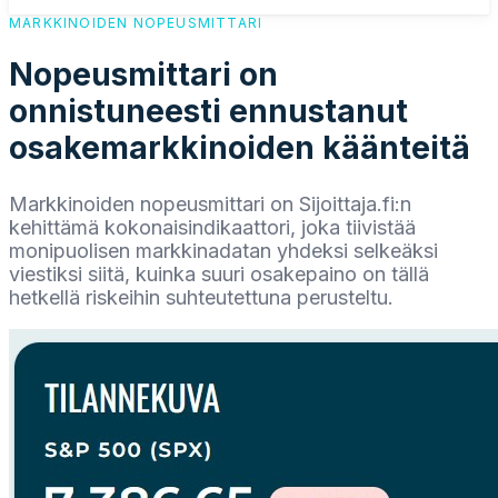
MARKKINOIDEN NOPEUSMITTARI
Nopeusmittari on
onnistuneesti ennustanut
osakemarkkinoiden käänteitä
Markkinoiden nopeusmittari on Sijoittaja.fi:n
kehittämä kokonaisindikaattori, joka tiivistää
monipuolisen markkinadatan yhdeksi selkeäksi
viestiksi siitä, kuinka suuri osakepaino on tällä
hetkellä riskeihin suhteutettuna perusteltu.