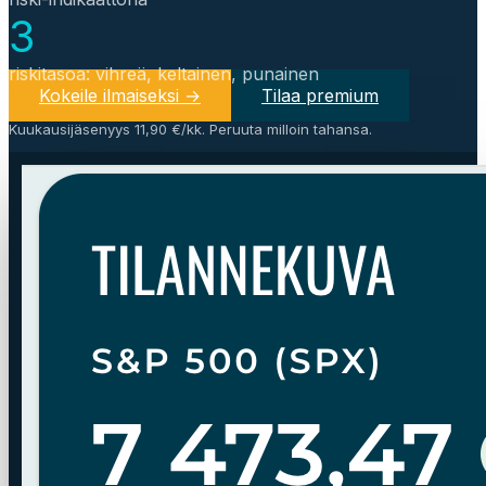
3
riskitasoa: vihreä, keltainen, punainen
Kokeile ilmaiseksi →
Tilaa premium
Kuukausijäsenyys 11,90 €/kk. Peruuta milloin tahansa.