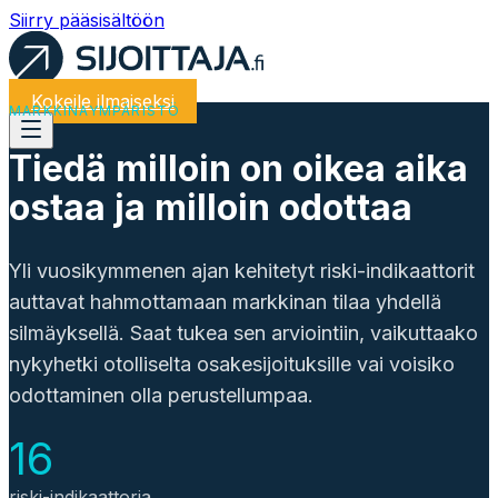
Siirry pääsisältöön
Kokeile ilmaiseksi
MARKKINAYMPÄRISTÖ
Tiedä milloin on oikea aika
ostaa ja milloin odottaa
Yli vuosikymmenen ajan kehitetyt riski-indikaattorit
auttavat hahmottamaan markkinan tilaa yhdellä
silmäyksellä. Saat tukea sen arviointiin, vaikuttaako
nykyhetki otolliselta osakesijoituksille vai voisiko
odottaminen olla perustellumpaa.
16
riski-indikaattoria