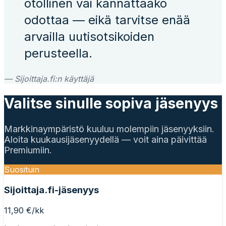
otollinen vai kannattaako
odottaa — eikä tarvitse enää
arvailla uutisotsikoiden
perusteella.
— Sijoittaja.fi:n käyttäjä
Valitse sinulle sopiva jäsenyys
Markkinaympäristö kuuluu molempiin jäsenyyksiin.
Aloita kuukausijäsenyydellä — voit aina päivittää
Premiumiin.
Suosituin
Sijoittaja.fi-jäsenyys
11,90 €/kk