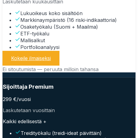
Laskutetaan kuukausittain
Lukuoikeus koko sisältöön
Markkinaympäristö (16 riski-indikaattoria)
Osaketyökalu (Suomi + Maailma)
ETF-työkalu
Mallisalkut
Portfolioanalyysi
Kokeile ilmaiseksi
Ei sitoutumista — peruuta milloin tahansa
Sijoittaja Premium
299 €/vuosi
Laskutetaan vuosittain
Kaikki edellisestä +
Treidityökalu (treidi-ideat päivittäin)